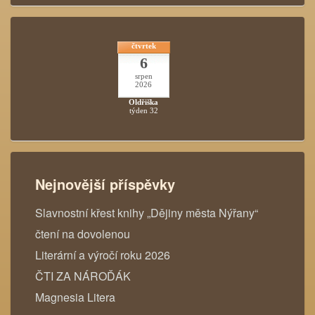
čtvrtek
6
srpen
2026
Oldřiška
týden 32
Nejnovější příspěvky
Slavnostní křest knihy „Dějiny města Nýřany“
čtení na dovolenou
Literární a výročí roku 2026
ČTI ZA NÁROĎÁK
Magnesia Litera