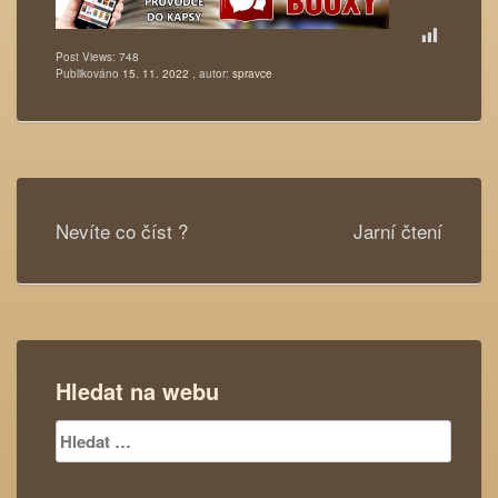
Post Views:
748
Publikováno
15. 11. 2022
, autor:
spravce
Navigace
Nevíte co číst ?
Jarní čtení
pro
příspěvek
Hledat na webu
Vyhledávání