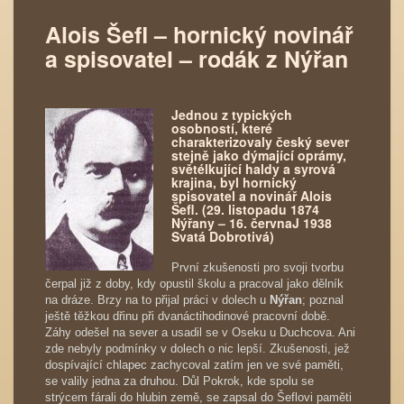
Alois Šefl – hornický novinář
a spisovatel – rodák z Nýřan
Jednou z typických
osobností, které
charakterizovaly český sever
stejně jako dýmající oprámy,
světélkující haldy a syrová
krajina, byl hornický
spisovatel a novinář Alois
Šefl. (29. listopadu 1874
Nýřany – 16. červnaJ 1938
Svatá Dobrotivá)
První zkušenosti pro svoji tvorbu
čerpal již z doby, kdy opustil školu a pracoval jako dělník
na dráze. Brzy na to přijal práci v dolech u
Nýřan
; poznal
ještě těžkou dřinu při dvanáctihodinové pracovní době.
Záhy odešel na sever a usadil se v Oseku u Duchcova. Ani
zde nebyly podmínky v dolech o nic lepší. Zkušenosti, jež
dospívající chlapec zachycoval zatím jen ve své paměti,
se valily jedna za druhou. Důl Pokrok, kde spolu se
strýcem fárali do hlubin země, se zapsal do Šeflovi paměti