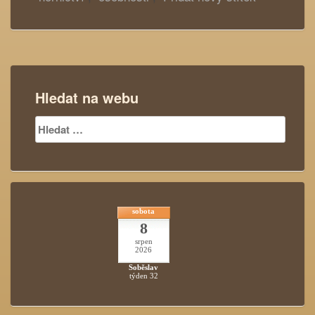
Hledat na webu
Vyhledávání
sobota
8
srpen
2026
Soběslav
týden 32