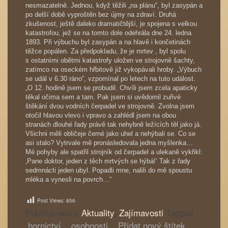
nesmazatelně. Jednou, když těžili „na plánu“, byl zasypán a
po delší době vyproštěn bez újmy na zdraví. Druhá
zkušenost, ještě daleko dramatičtější, je spojena s velkou
katastrofou, jež se na tomto dole odehrála dne 24. ledna
1893. Při výbuchu byl zasypán a na hlavě i končetinách
těžce popálen. Za předpokladu, že je mrtev , byl spolu
s ostatními obětmi katastrofy uložen ve strojovně šachty,
zatímco na oseckém hřbitově již vykopávali hroby. „Výbuch
se udál v 6.30 ráno“, vzpomínal po letech na tuto událost.
„O 12. hodině jsem se probudil. Chvíli jsem zcela apaticky
těkal očima sem a tam. Pak jsem si uvědomil zuřivé
štěkání dvou vodních čerpadel ve strojovně. Zvolna jsem
otočil hlavou vlevo i vpravo a zahlédl jsem na obou
stranách dlouhé řady právě tak nehybně ležících těl jako já.
Všichni měli obličeje černé jako uhel a nehýbali se. Co se
asi stalo? Vytrvale mě pronásledovala jedna myšlenka…
Mé pohyby ale spatřil strojník od čerpadel a ulekaně vykřikl:
‚Pane doktor, jeden z těch mrtvých se hýbá!‘ Tak z řady
sedmnácti jeden ubyl. Popadli mne, nalili do mě spoustu
mléka a vynesli na povrch…“
Post Views:
856
Publikováno v
Aktuality
,
Zajímavosti
Tagged
hornictví
,
osobnosti
,
Přidat nový štítek