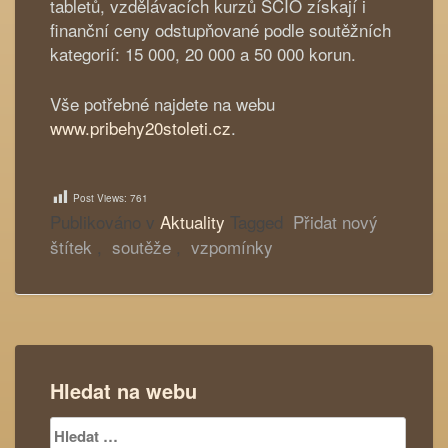
tabletů, vzdělávacích kurzů SCIO získají i
finanční ceny odstupňované podle soutěžních
kategorií: 15 000, 20 000 a 50 000 korun.
Vše potřebné najdete na webu
www.pribehy20stoleti.cz
.
Post Views:
761
Publikováno v
Aktuality
Tagged
Přidat nový
štítek
,
soutěže
,
vzpomínky
Hledat na webu
Vyhledávání