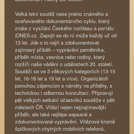
Velká letní soutěž nese jméno známého a
oceňovaného dokumentárního cyklu, který
znáte z vysílání Českého rozhlasu a portálu
iDNES.cz. Zapojit se do ní může každý už od
13 let. Jde o to najít a zdokumentovat
zajímavý příběh – vyprávění pamětníka,
příběh místa, vesnice nebo rodiny, který
rozšíří naše vědění o událostech 20. století.
Soutěží se ve 3 věkových kategoriích (13-15
let, 16-18 let a 19 let a více). Organizátoři
pomohou zájemcům s náměty na příběhy, s
technickou i odbornou konzultací. Připravují
pět velkých setkání účastníků soutěže v pěti
městech ČR. Vítězí nejen nejzajímavější
příběh, ale také nejlépe sepsané a
zdokumentované vyprávění. Vítězové kromě
špičkových chytrých mobilních telefonů,