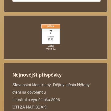
pátek
7
srpen
2026
Lada
týden 32
Nejnovější příspěvky
Slavnostní křest knihy „Dějiny města Nýřany“
čtení na dovolenou
Literární a výročí roku 2026
ČTI ZA NÁROĎÁK