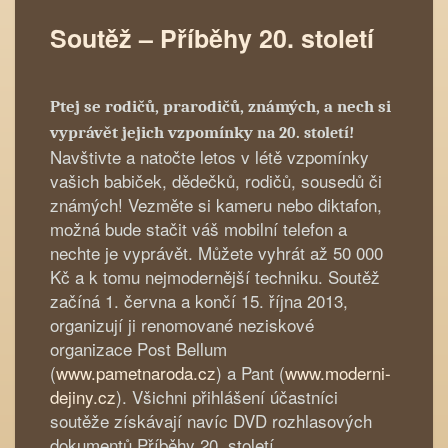
Soutěž – Příběhy 20. století
Ptej se rodičů, prarodičů, známých, a nech si
vyprávět jejich vzpomínky
na 20. století!
Navštivte a natočte letos v létě vzpomínky
vašich babiček, dědečků, rodičů, sousedů či
známých! Vezměte si kameru nebo diktafon,
možná bude stačit váš mobilní telefon a
nechte je vyprávět. Můžete vyhrát až 50 000
Kč a k tomu nejmodernější techniku. Soutěž
začíná 1. června a končí 15. října 2013,
organizují ji renomované neziskové
organizace Post Bellum
(
www.pametnaroda.cz
) a Pant (
www.moderni-
dejiny.cz
). Všichni přihlášení účastníci
soutěže získávají navíc DVD rozhlasových
dokumentů Příběhy 20. století.