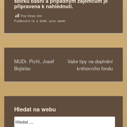
sbírku básní a případným zájemcům je
připravena k nahlédnutí.
Post Views:
808
Publikováno
12. 4. 2009
, autor:
admin
Navigace
MUDr. Pichl, Josef
Vaše tipy na doplnění
pro
Bojislav
knihovního fondu
příspěvek
Hledat na webu
Vyhledávání