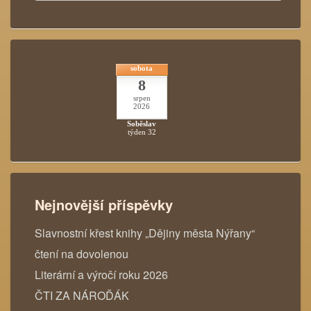
sobota
8
srpen
2026
Soběslav
týden 32
Nejnovější příspěvky
Slavnostní křest knihy „Dějiny města Nýřany“
čtení na dovolenou
Literární a výročí roku 2026
ČTI ZA NÁROĎÁK