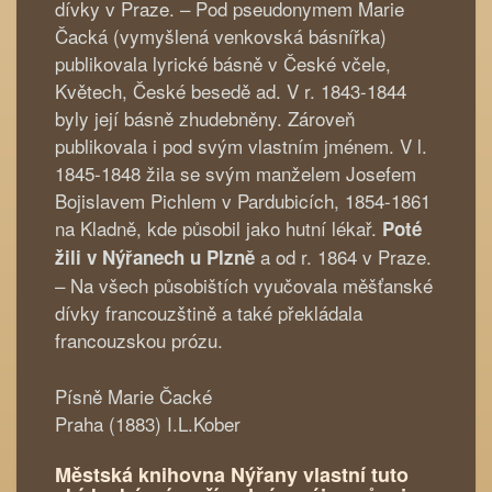
dívky v Praze. – Pod pseudonymem Marie
Čacká (vymyšlená venkovská básnířka)
publikovala lyrické básně v České včele,
Květech, České besedě ad. V r. 1843-1844
byly její básně zhudebněny. Zároveň
publikovala i pod svým vlastním jménem. V l.
1845-1848 žila se svým manželem Josefem
Bojislavem Pichlem v Pardubicích, 1854-1861
na Kladně, kde působil jako hutní lékař.
Poté
a od r. 1864 v Praze.
žili v Nýřanech u Plzně
– Na všech působištích vyučovala měšťanské
dívky francouzštině a také překládala
francouzskou prózu.
Písně Marie Čacké
Praha (1883) I.L.Kober
Městská knihovna Nýřany vlastní tuto